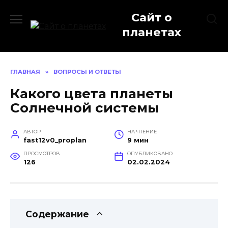
Перейти
Сайт о
к
содержанию
планетах
ГЛАВНАЯ
»
ВОПРОСЫ И ОТВЕТЫ
Какого цвета планеты
Солнечной системы
АВТОР
НА ЧТЕНИЕ
fast12v0_proplan
9 мин
ПРОСМОТРОВ
ОПУБЛИКОВАНО
126
02.02.2024
Содержание