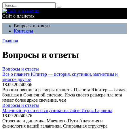
Перейти
Search
к
for:
содержанию
Сайт о планетах
Вопросы и ответы
Контакты
Главная
Вопросы и ответы
Вопросы и ответы
Все о планете Юпитер — история, спутники, магнетизм и
многое другое
18.09.2024
0
966
Возникновение и размеры планеты Планета Юпитер — самая
большая в Солнечной системе. Из-за своего размера планета
имеет более яркое свечение, чем
Вопросы и ответы
Млечный путь и его спутники на сайте Игоря Гаршина
18.09.2024
0
576
Строение и динамика Млечного Пути Анатомия и
физиология нашей галактики. Спиральная структура