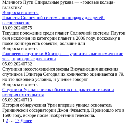
Млечного Пути Спиральные рукава — «годовые кольца»
галактик?
Вопросы и ответы
Планеты Солнечной системы по порядку для детей:
расположение
18.09.2024
0
575
Текущее положение среди планет Солнечной системы Плутон
был исключен из категории планет в 2006 году, поскольку в
поясе Койпера есть объекты, большие или
Вопросы и ответы
Галилеевы спутники Юпитера — удивительные космические
тела, пригодные для жизни
05.09.2024
0
732
Спутники несостоявшейся звезды Визуализация движения
спутников Юпитера Сегодня их количество оценивается в 79,
но это довольно условно, и ученые говорят
Вопросы и ответы
Спутники Урана: список объектов с характеристиками и
история их открытия
05.09.2024
0
713
История обнаружения Уран впервые увидел основатель
Гринвичской обсерватории Джон Флэмстид. Произошло это в
1690 году, вскоре после изобретения телескопа.
Пагинация
1
2
…
17
Далее
записей