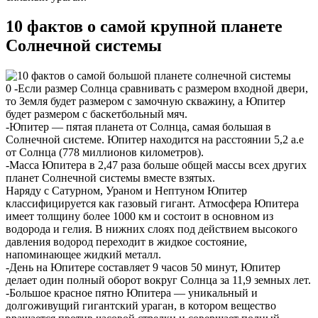
10 фактов о самой крупной планете
Солнечной системы
0 -Если размер Солнца сравнивать с размером входной двери,
то Земля будет размером с замочную скважину, а Юпитер
будет размером с баскетбольный мяч.
-Юпитер — пятая планета от Солнца, самая большая в
Солнечной системе. Юпитер находится на расстоянии 5,2 а.е
от Солнца (778 миллионов километров).
-Масса Юпитера в 2,47 раза больше общей массы всех других
планет Солнечной системы вместе взятых.
Наряду с Сатурном, Ураном и Нептуном Юпитер
классифицируется как газовый гигант. Атмосфера Юпитера
имеет толщину более 1000 км и состоит в основном из
водорода и гелия. В нижних слоях под действием высокого
давления водород переходит в жидкое состояние,
напоминающее жидкий металл.
-День на Юпитере составляет 9 часов 50 минут, Юпитер
делает один полный оборот вокруг Солнца за 11,9 земных лет.
-Большое красное пятно Юпитера — уникальный и
долгоживущий гигантский ураган, в котором вещество