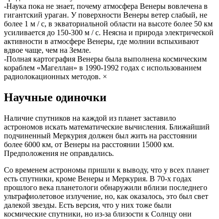
-Наука пока не знает, почему атмосфера Венеры вовлечена в
гигантский ураган. У поверхности Венеры ветер слабый, не
более 1 м / с, в экваториальной области на высоте более 50 км
усиливается до 150-300 м / с. Неясна и природа электрической
активности в атмосфере Венеры, где молнии вспыхивают
вдвое чаще, чем на Земле.
-Полная картография Венеры была выполнена космическим
кораблем «Магеллан» в 1990-1992 годах с использованием
радиолокационных методов. ×
Научные одиночки
Наличие спутников на каждой из планет заставило
астрономов искать математические вычисления. Ближайший
подчиненный Меркурия должен был жить на расстоянии
более 6000 км, от Венеры на расстоянии 15000 км.
Предположения не оправдались.
Со временем астрономы пришли к выводу, что у всех планет
есть спутники, кроме Венеры и Меркурия. В 70-х годах
прошлого века планетологи обнаружили вблизи последнего
ультрафиолетовое излучение, но, как оказалось, это был свет
далекой звезды. Есть версия, что у них тоже были
космические спутники, но из-за близости к Солнцу они