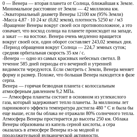
0 — Венера — вторая планета от Солнца, ближайшая к Земле.
Минимальное расстояние от Земли — 42 миллиона км.
-Экваториальный диаметр Венеры 12100 км (95% Земли)
-Масса 4,87 ∙ 10 24 кг (0,82 земля), плотность 5250 кг / м3
-Вращение Венеры вокруг своей оси противоположное, а это
означает, что восход солнца на планете происходит на западе,
а закат — на востоке. Венера очень медленно вращается
вокруг своей оси, один оборот составляет 243,02 земных дня.
-Период обращения вокруг Солнца — 224,7 земных суток;
средняя орбитальная скорость 35 км / с.
-Венера — одно из самых красивых небесных светил. В
течение 585 дней периоды его вечерней и утренней
видимости чередуются. Если смотреть с Земли, Венера меняет
форму и размер. Похоже, что большая Венера находится в фазе
серпа.
Венера — горячая безводная планета с колоссальным
атмосферным давлением 9,2 МПа.
— Атмосфера планеты состоит в основном из углекислого
газа, который задерживает тепло планеты. За миллионы лет
парникового эффекта температура достигла 480 ° C и была бы
еще выше, если бы облака не отражали 80% солнечного тепла.
Атмосфера Венеры простирается до высоты 250 км. Облака
Венеры образованы из капель серной кислоты, а сера
оказалась в атмосфере Венеры из-за модной и
продолжительной вулканической активности.