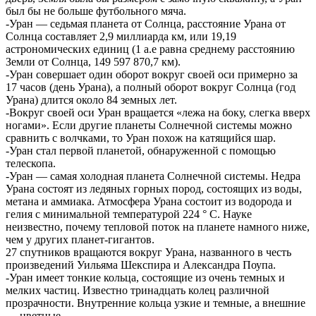
был бы не больше футбольного мяча.
-Уран — седьмая планета от Солнца, расстояние Урана от
Солнца составляет 2,9 миллиарда км, или 19,19
астрономических единиц (1 а.е равна среднему расстоянию
Земли от Солнца, 149 597 870,7 км).
-Уран совершает один оборот вокруг своей оси примерно за
17 часов (день Урана), а полный оборот вокруг Солнца (год
Урана) длится около 84 земных лет.
-Вокруг своей оси Уран вращается «лежа на боку, слегка вверх
ногами». Если другие планеты Солнечной системы можно
сравнить с волчками, то Уран похож на катящийся шар.
-Уран стал первой планетой, обнаруженной с помощью
телескопа.
-Уран — самая холодная планета Солнечной системы. Недра
Урана состоят из ледяных горных пород, состоящих из воды,
метана и аммиака. Атмосфера Урана состоит из водорода и
гелия с минимальной температурой 224 ° C. Науке
неизвестно, почему тепловой поток на планете намного ниже,
чем у других планет-гигантов.
27 спутников вращаются вокруг Урана, названного в честь
произведений Уильяма Шекспира и Александра Поупа.
-Уран имеет тонкие кольца, состоящие из очень темных и
мелких частиц. Известно тринадцать колец различной
прозрачности. Внутренние кольца узкие и темные, а внешние
— цветные.