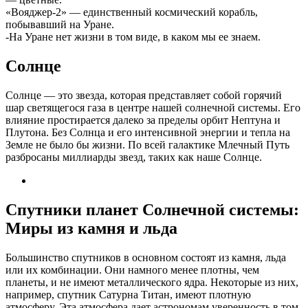
«Вояджер-2» — единственный космический корабль,
побывавший на Уране.
-На Уране нет жизни в том виде, в каком мы ее знаем.
Солнце
Солнце — это звезда, которая представляет собой горячий
шар светящегося газа в центре нашей солнечной системы. Его
влияние простирается далеко за пределы орбит Нептуна и
Плутона. Без Солнца и его интенсивной энергии и тепла на
Земле не было бы жизни. По всей галактике Млечный Путь
разбросаны миллиарды звезд, таких как наше Солнце.
Спутники планет Солнечной системы:
Миры из камня и льда
Большинство спутников в основном состоят из камня, льда
или их комбинации. Они намного менее плотны, чем
планеты, и не имеют металлического ядра. Некоторые из них,
например, спутник Сатурна Титан, имеют плотную
атмосферу. Эта атмосфера дает астрономам уверенность в том,