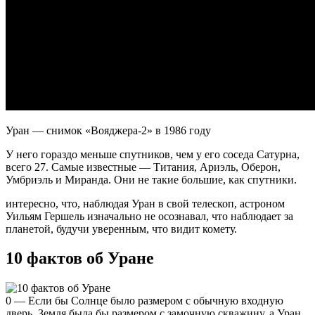
Уран — снимок «Вояджера-2» в 1986 году
У него гораздо меньше спутников, чем у его соседа Сатурна,
всего 27. Самые известные — Титания, Ариэль, Оберон,
Умбриэль и Миранда. Они не такие большие, как спутники.
интересно, что, наблюдая Уран в свой телескоп, астроном
Уильям Гершель изначально не осознавал, что наблюдает за
планетой, будучи уверенным, что видит комету.
10 фактов об Уране
0 — Если бы Солнце было размером с обычную входную
дверь, Земля была бы размером с замочную скважину, а Уран