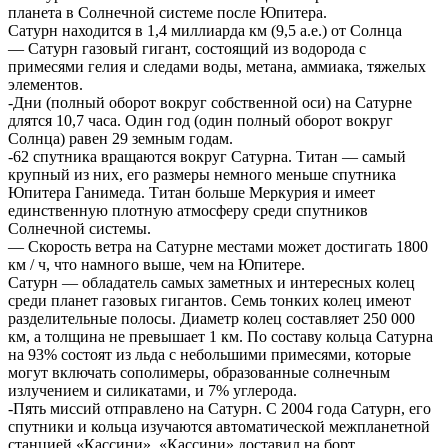
планета в Солнечной системе после Юпитера.
Сатурн находится в 1,4 миллиарда км (9,5 а.е.) от Солнца
— Сатурн газовый гигант, состоящий из водорода с
примесями гелия и следами воды, метана, аммиака, тяжелых
элементов.
-Дни (полный оборот вокруг собственной оси) на Сатурне
длятся 10,7 часа. Один год (один полный оборот вокруг
Солнца) равен 29 земным годам.
-62 спутника вращаются вокруг Сатурна. Титан — самый
крупный из них, его размеры немного меньше спутника
Юпитера Ганимеда. Титан больше Меркурия и имеет
единственную плотную атмосферу среди спутников
Солнечной системы.
— Скорость ветра на Сатурне местами может достигать 1800
км / ч, что намного выше, чем на Юпитере.
Сатурн — обладатель самых заметных и интересных колец
среди планет газовых гигантов. Семь тонких колец имеют
разделительные полосы. Диаметр колец составляет 250 000
км, а толщина не превышает 1 км. По составу кольца Сатурна
на 93% состоят из льда с небольшими примесями, которые
могут включать сополимеры, образованные солнечным
излучением и силикатами, и 7% углерода.
-Пять миссий отправлено на Сатурн. С 2004 года Сатурн, его
спутники и кольца изучаются автоматической межпланетной
станцией «Кассини». «Кассини» доставил на борт