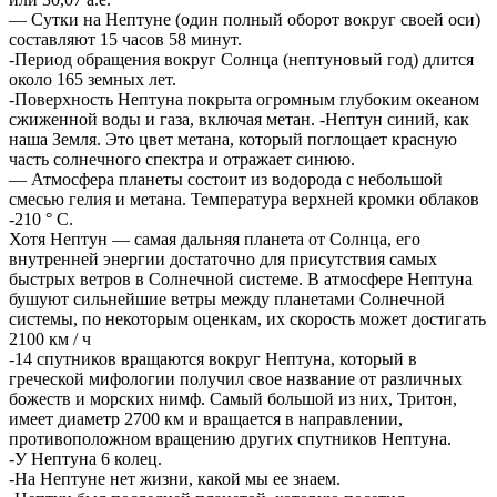
— Сутки на Нептуне (один полный оборот вокруг своей оси)
составляют 15 часов 58 минут.
-Период обращения вокруг Солнца (нептуновый год) длится
около 165 земных лет.
-Поверхность Нептуна покрыта огромным глубоким океаном
сжиженной воды и газа, включая метан. -Нептун синий, как
наша Земля. Это цвет метана, который поглощает красную
часть солнечного спектра и отражает синюю.
— Атмосфера планеты состоит из водорода с небольшой
смесью гелия и метана. Температура верхней кромки облаков
-210 ° С.
Хотя Нептун — самая дальняя планета от Солнца, его
внутренней энергии достаточно для присутствия самых
быстрых ветров в Солнечной системе. В атмосфере Нептуна
бушуют сильнейшие ветры между планетами Солнечной
системы, по некоторым оценкам, их скорость может достигать
2100 км / ч
-14 спутников вращаются вокруг Нептуна, который в
греческой мифологии получил свое название от различных
божеств и морских нимф. Самый большой из них, Тритон,
имеет диаметр 2700 км и вращается в направлении,
противоположном вращению других спутников Нептуна.
-У Нептуна 6 колец.
-На Нептуне нет жизни, какой мы ее знаем.