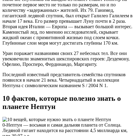
почетное первое место не только по размерам, но и по
количеству «задержанных» жителей. Их 79. Ганимед,
гигантский ледяной спутник, был открыт Галилео Галилеем в
начале 17 века. Его размер превышает Луну почти в 2 раза.
Вторая идея Италии — Европа — вызывает большой интерес.
Каменистый лед, по мнению исследователей, скрывает
жидкий океан с примитивной жизнью под слоем кочки.
Глубинные слои моря могут достигать глубины 170 км.
Уран поражает названиями своих 27 небесных тел. Все они
увековечили знаменитых шекспировских героев: Дездемону,
Офелию, Просперо, Фердинандо, Маргариту.
Последний известный представитель семейства спутников
появился в начале 21 века. Четырнадцатый в коллекции
Нептуна с символическим названием S / 2004 N 1.
10 фактов, которые полезно знать о
планете Нептун
0-Нептун — восьмая и самая дальняя планета от Солнца.
Ледяной гигант находится на расстоянии 4,5 миллиарда км,
или 30,07 а.е.