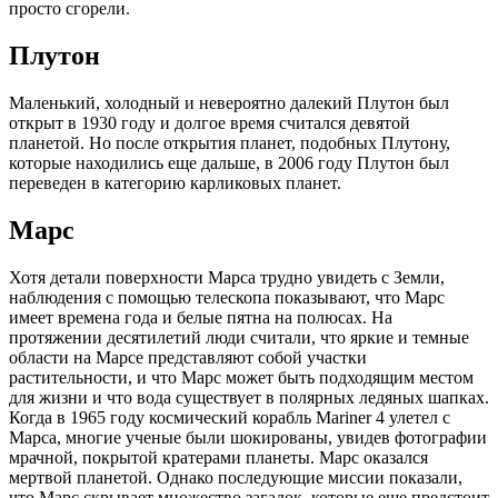
просто сгорели.
Плутон
Маленький, холодный и невероятно далекий Плутон был
открыт в 1930 году и долгое время считался девятой
планетой. Но после открытия планет, подобных Плутону,
которые находились еще дальше, в 2006 году Плутон был
переведен в категорию карликовых планет.
Марс
Хотя детали поверхности Марса трудно увидеть с Земли,
наблюдения с помощью телескопа показывают, что Марс
имеет времена года и белые пятна на полюсах. На
протяжении десятилетий люди считали, что яркие и темные
области на Марсе представляют собой участки
растительности, и что Марс может быть подходящим местом
для жизни и что вода существует в полярных ледяных шапках.
Когда в 1965 году космический корабль Mariner 4 улетел с
Марса, многие ученые были шокированы, увидев фотографии
мрачной, покрытой кратерами планеты. Марс оказался
мертвой планетой. Однако последующие миссии показали,
что Марс скрывает множество загадок, которые еще предстоит