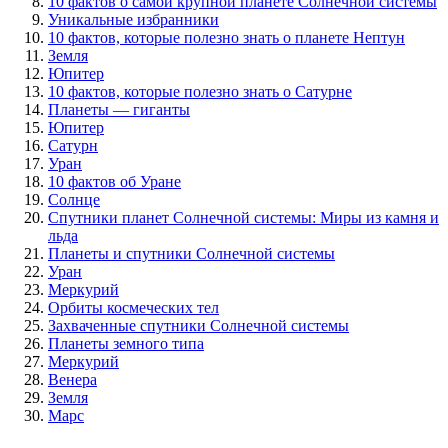
10 фактов о самой крупной планете Солнечной системы
Уникальные избранники
10 фактов, которые полезно знать о планете Нептун
Земля
Юпитер
10 фактов, которые полезно знать о Сатурне
Планеты — гиганты
Юпитер
Сатурн
Уран
10 фактов об Уране
Солнце
Спутники планет Солнечной системы: Миры из камня и
льда
Планеты и спутники Солнечной системы
Уран
Меркурий
Орбиты космеческих тел
Захваченные спутники Солнечной системы
Планеты земного типа
Меркурий
Венера
Земля
Марс