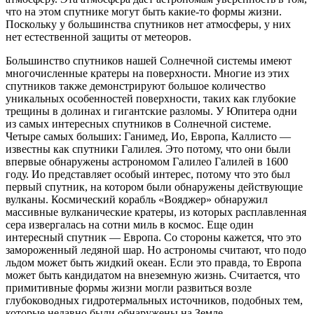
что на этом спутнике могут быть какие-то формы жизни.
Поскольку у большинства спутников нет атмосферы, у них
нет естественной защиты от метеоров.
Большинство спутников нашей Солнечной системы имеют
многочисленные кратеры на поверхности. Многие из этих
спутников также демонстрируют большое количество
уникальных особенностей поверхности, таких как глубокие
трещины в долинах и гигантские разломы. У Юпитера одни
из самых интересных спутников в Солнечной системе.
Четыре самых больших: Ганимед, Ио, Европа, Каллисто —
известны как спутники Галилея. Это потому, что они были
впервые обнаружены астрономом Галилео Галилей в 1600
году. Ио представляет особый интерес, потому что это был
первый спутник, на котором были обнаружены действующие
вулканы. Космический корабль «Вояджер» обнаружил
массивные вулканические кратеры, из которых расплавленная
сера извергалась на сотни миль в космос. Еще один
интересный спутник — Европа. Со стороны кажется, что это
замороженный ледяной шар. Но астрономы считают, что подо
льдом может быть жидкий океан. Если это правда, то Европа
может быть кандидатом на внеземную жизнь. Считается, что
примитивные формы жизни могли развиться возле
глубоководных гидротермальных источников, подобных тем,
которые недавно были обнаружены на Земле.