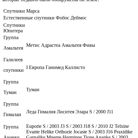
Спутники Марса
Естественные спутники
Фобос Деймос
Спутники
Юпитера
Группа
Метис Адрастеа Амальтея Фивы
Амальтея
Галилеев
I Европа Ганимед Каллисто
спутники
Группа
Туман
Туман
Группа
Леда Гималия Лиситея Элара S / 2000 J11
Гималаи
Euporie S / 2003 J3 S / 2003 J18 S / 2010 J2 Telxine
Группа
Evante Helike Orthozie Jocaste S / 2003 J16 Praxidike
Ананке
Garpalike Mneme Hermippe Tione Ananke S / 2003