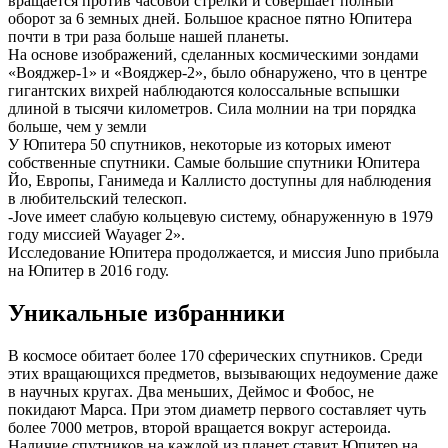
вращается против часовой стрелки и совершает полный
оборот за 6 земных дней. Большое красное пятно Юпитера
почти в три раза больше нашей планеты.
На основе изображений, сделанных космическими зондами
«Вояджер-1» и «Вояджер-2», было обнаружено, что в центре
гигантских вихрей наблюдаются колоссальные вспышки
длиной в тысячи километров. Сила молнии на три порядка
больше, чем у земли
У Юпитера 50 спутников, некоторые из которых имеют
собственные спутники. Самые большие спутники Юпитера
Йо, Европы, Ганимеда и Каллисто доступны для наблюдения
в любительский телескоп.
-Jove имеет слабую кольцевую систему, обнаруженную в 1979
году миссией Wayager 2».
Исследование Юпитера продолжается, и миссия Juno прибыла
на Юпитер в 2016 году.
Уникальные избранники
В космосе обитает более 170 сферических спутников. Среди
этих вращающихся предметов, вызывающих недоумение даже
в научных кругах. Два меньших, Деймос и Фобос, не
покидают Марса. При этом диаметр первого составляет чуть
более 7000 метров, второй вращается вокруг астероида.
Наличие спутников на каждой из планет ставит Юпитер на