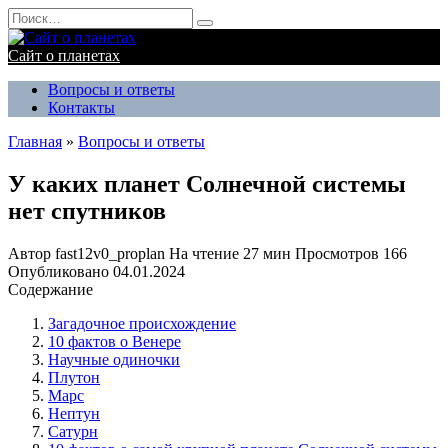
Перейти
Search
к
for:
содержанию
Сайт о планетах
Вопросы и ответы
Контакты
Главная
»
Вопросы и ответы
У каких планет Солнечной системы
нет спутников
Автор
fast12v0_proplan
На чтение
27 мин
Просмотров
166
Опубликовано
04.01.2024
Содержание
Загадочное происхождение
10 фактов о Венере
Научные одиночки
Плутон
Марс
Нептун
Сатурн