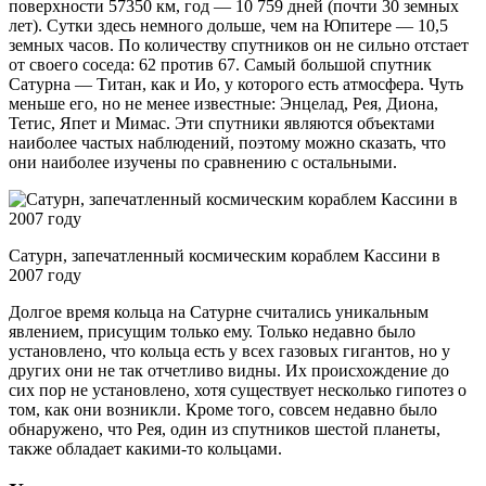
поверхности 57350 км, год — 10 759 дней (почти 30 земных
лет). Сутки здесь немного дольше, чем на Юпитере — 10,5
земных часов. По количеству спутников он не сильно отстает
от своего соседа: 62 против 67. Самый большой спутник
Сатурна — Титан, как и Ио, у которого есть атмосфера. Чуть
меньше его, но не менее известные: Энцелад, Рея, Диона,
Тетис, Япет и Мимас. Эти спутники являются объектами
наиболее частых наблюдений, поэтому можно сказать, что
они наиболее изучены по сравнению с остальными.
Сатурн, запечатленный космическим кораблем Кассини в
2007 году
Долгое время кольца на Сатурне считались уникальным
явлением, присущим только ему. Только недавно было
установлено, что кольца есть у всех газовых гигантов, но у
других они не так отчетливо видны. Их происхождение до
сих пор не установлено, хотя существует несколько гипотез о
том, как они возникли. Кроме того, совсем недавно было
обнаружено, что Рея, один из спутников шестой планеты,
также обладает какими-то кольцами.