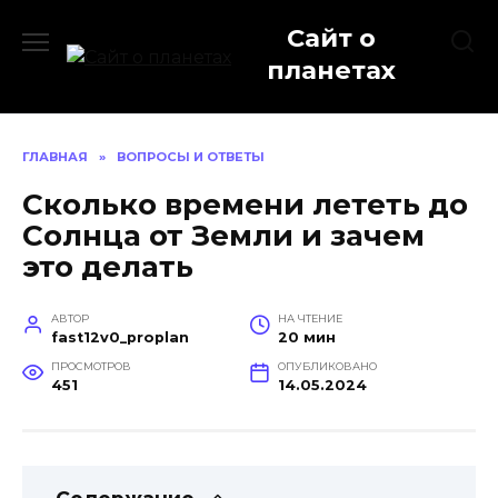
Перейти
Сайт о
к
содержанию
планетах
ГЛАВНАЯ
»
ВОПРОСЫ И ОТВЕТЫ
Сколько времени лететь до
Солнца от Земли и зачем
это делать
АВТОР
НА ЧТЕНИЕ
fast12v0_proplan
20 мин
ПРОСМОТРОВ
ОПУБЛИКОВАНО
451
14.05.2024